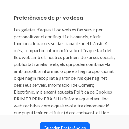
Preferències de privadesa
Les galetes d'aquest lloc web es fan servir per
personalitzar el contingut i els anuncis, oferir
funcions de xarxes socials i analitzar el trànsit. A
més, compartim informació sobre l'ús que faci del
lloc web amb els nostres partners de xarxes socials,
publicitat i anàlisi web, els qui poden combinar-la
amb una altra informació que els hagi proporcionat
o que hagin recopilat a partir de l'ús que hagi fet
dels seus serveis. Informació i de Comerç
Electrònic, mitjançant aquesta Política de Cookies
PRIMER PRIMERA SLU t'informa que el seu lloc
web recbikes.com o qualsevol altra denominació
que pugui tenir en el futur (d'ara endavant, el Lloc
Web) utilitza cookies, fitxers informàtics que
s'emmagatzemen al teu ordinador durant la teva
Guardar Preferències